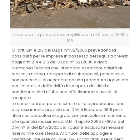
il recupero in procedura semplificata d m 5 aprile 2006 n
186
Gli artt. 214 e 216 del D.Lgs. n°152/2006 prevedono la
possibilità per le imprese in possesso dei requisiti previsti
dagli artt. 214 e 216 del D.Lgs. n°152/2006 e dalla
Normativa Tecnica che intendono esercitare attività di
messa in riserva, recupero di rifiuti speciali, pericolosi e
non pericolosi, di accedere ad una procedura agevolata
per l’esercizio dell’attività di recupero dei rifiuti a
condizione che i rifiuti siano effettivamente avviati al
recupero.
Le condizioni per poter usufruire di tale procedura sono
espressamente previste con D.M. 5 Febbraio 1998 per i
rifiuti non pericolosi integrato con particolare riferimento
alle quantità massime dal D.M. 4 aprile 2006 n°186 e dal
D.M. n°161 del 12/6/2002 per i quali è esclusa la messa in
riserva fine a sé stessa. Al di fuori delle tipologie e
condizioni previste dai due D.M. sopra citati, il recupero