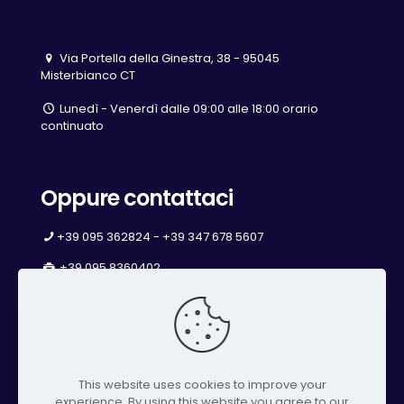
Via Portella della Ginestra, 38 - 95045
Misterbianco CT
Lunedì - Venerdì dalle 09:00 alle 18:00 orario
continuato
Oppure contattaci
+39 095 362824 - +39 347 678 5607
+39 095 8360402
info@studiochimicoambientale.it
studiochimicoambientale@pec.impresecatania.it
This website uses cookies to improve your
experience. By using this website you agree to our