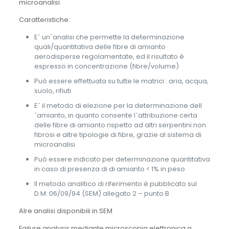
microanalisi.
Caratteristiche:
E´ un´analisi che permette la determinazione
quali/quantitativa delle fibre di amianto
aerodisperse regolamentate, ed il risultato è
espresso in concentrazione (fibre/volume)
Può essere effettuata su tutte le matrici : aria, acqua,
suolo, rifiuti
E´ il metodo di elezione per la determinazione dell
´amianto, in quanto consente l´attribuzione certa
delle fibre di amianto rispetto ad altri serpentini non
fibrosi e altre tipologie di fibre, grazie al sistema di
microanalisi
Può essere indicato per determinazione quantitativa
in caso di presenza di di amianto < 1% in peso
Il metodo analitico di riferimento è pubblicato sul
D.M. 06/09/94 (SEM) allegato 2 – punto B
Alre analisi disponibili in SEM
Failure analysis mediante microscopia elettronica a