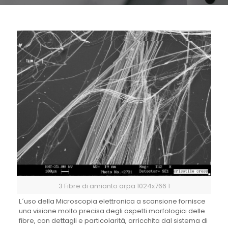
3 Fibre di amianto arpa 1024x766 1
L´uso della Microscopia elettronica a scansione fornisce
una visione molto precisa degli aspetti morfologici delle
fibre, con dettagli e particolarità, arricchita dal sistema di