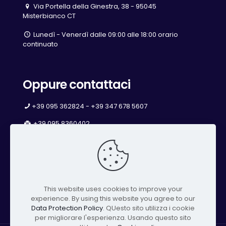
Via Portella della Ginestra, 38 - 95045
Misterbianco CT
Lunedì - Venerdì dalle 09:00 alle 18:00 orario
continuato
Oppure contattaci
+39 095 362824 - +39 347 678 5607
+39 095 8360402
info@studiochimicoambientale.it
studiochimicoambientale@pec.impresecatania.it
This website uses cookies to improve your
Facebook
LinkedIn
YouTube
experience. By using this website you agree to our
Data Protection Policy
. QUesto sito utilizza i cookie
per migliorare l'esperienza. Usando questo sito