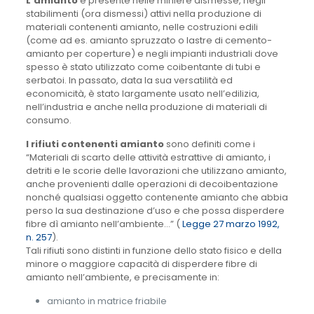
L’amianto
è presente nelle miniere dismesse, negli
stabilimenti (ora dismessi) attivi nella produzione di
materiali contenenti amianto, nelle costruzioni edili
(come ad es. amianto spruzzato o lastre di cemento-
amianto per coperture) e negli impianti industriali dove
spesso è stato utilizzato come coibentante di tubi e
serbatoi. In passato, data la sua versatilità ed
economicità, è stato largamente usato nell’edilizia,
nell’industria e anche nella produzione di materiali di
consumo.
I rifiuti contenenti amianto
sono definiti come i
“Materiali di scarto delle attività estrattive di amianto, i
detriti e le scorie delle lavorazioni che utilizzano amianto,
anche provenienti dalle operazioni di decoibentazione
nonché qualsiasi oggetto contenente amianto che abbia
perso la sua destinazione d’uso e che possa disperdere
fibre dì amianto nell’ambiente…” (
Legge 27 marzo 1992,
n. 257
).
Tali rifiuti sono distinti in funzione dello stato fisico e della
minore o maggiore capacità di disperdere fibre di
amianto nell’ambiente, e precisamente in:
amianto in matrice friabile