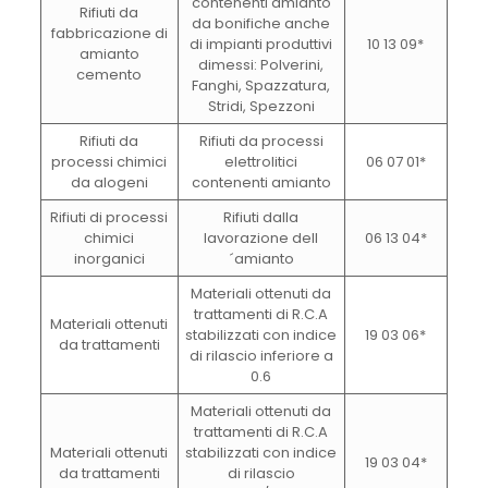
contenenti amianto
Rifiuti da
da bonifiche anche
fabbricazione di
di impianti produttivi
10 13 09*
amianto
dimessi: Polverini,
cemento
Fanghi, Spazzatura,
Stridi, Spezzoni
Rifiuti da
Rifiuti da processi
processi chimici
elettrolitici
06 07 01*
da alogeni
contenenti amianto
Rifiuti di processi
Rifiuti dalla
chimici
lavorazione dell
06 13 04*
inorganici
´amianto
Materiali ottenuti da
trattamenti di R.C.A
Materiali ottenuti
stabilizzati con indice
19 03 06*
da trattamenti
di rilascio inferiore a
0.6
Materiali ottenuti da
trattamenti di R.C.A
Materiali ottenuti
stabilizzati con indice
19 03 04*
da trattamenti
di rilascio