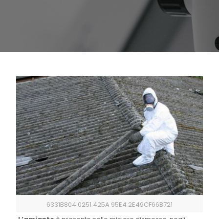
6331B804 0251 425A 95E4 2E49CF66B721