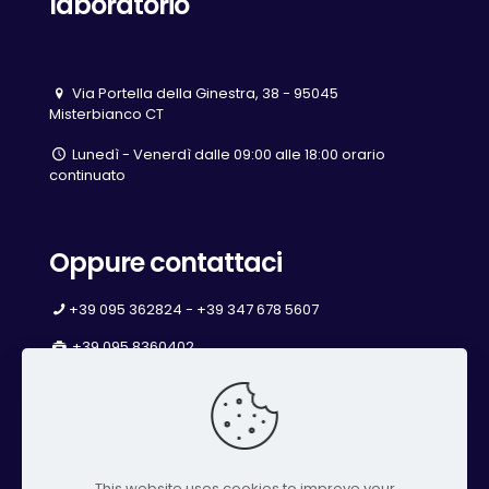
laboratorio
Via Portella della Ginestra, 38 - 95045
Misterbianco CT
Lunedì - Venerdì dalle 09:00 alle 18:00 orario
continuato
Oppure contattaci
+39 095 362824 - +39 347 678 5607
+39 095 8360402
info@studiochimicoambientale.it
studiochimicoambientale@pec.impresecatania.it
This website uses cookies to improve your