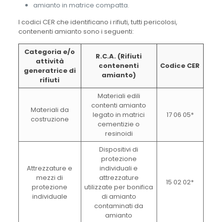
amianto in matrice compatta.
I codici CER che identificano i rifiuti, tutti pericolosi,
contenenti amianto sono i seguenti:
Categoria e/o
R.C.A. (Rifiuti
attività
contenenti
Codice CER
generatrice di
amianto)
rifiuti
Materiali edili
contenti amianto
Materiali da
legato in matrici
17 06 05*
costruzione
cementizie o
resinoidi
Dispositivi di
protezione
Attrezzature e
individuali e
mezzi di
attrezzature
15 02 02*
protezione
utilizzate per bonifica
individuale
di amianto
contaminati da
amianto