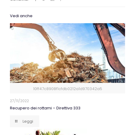
Vedi anche
10ff47c8908f1cfdb0212a1d970342a5
27/11/2022
Recupero dei rottami – Direttiva 333
Leggi