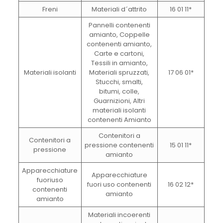
Freni
Materiali d´attrito
16 01 11*
Pannelli contenenti
amianto, Coppelle
contenenti amianto,
Carte e cartoni,
Tessili in amianto,
Materiali isolanti
Materiali spruzzati,
17 06 01*
Stucchi, smalti,
bitumi, colle,
Guarnizioni, Altri
materiali isolanti
contenenti Amianto
Contenitori a
Contenitori a
pressione contenenti
15 01 11*
pressione
amianto
Apparecchiature
Apparecchiature
fuoriuso
fuori uso contenenti
16 02 12*
contenenti
amianto
amianto
Materiali incoerenti