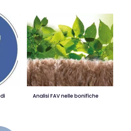
 vita
Analisi FAV nelle bonifiche
 di
Analisi FAV nelle bonifiche