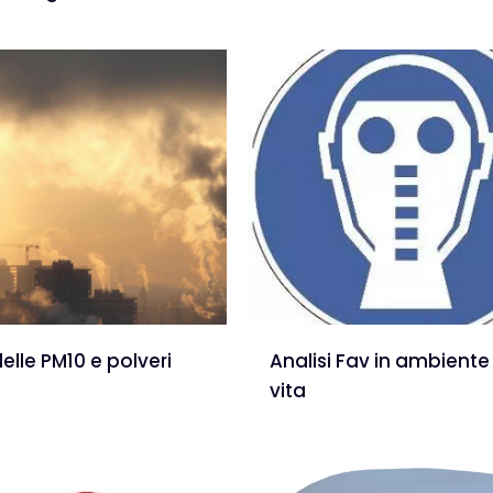
elle PM10 e polveri sottili
Analisi Fav in ambiente di
delle PM10 e polveri
Analisi Fav in ambiente
vita