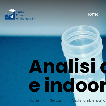
Home
Analisi
e indoo
Home
Servizi
Analisi ambientali 