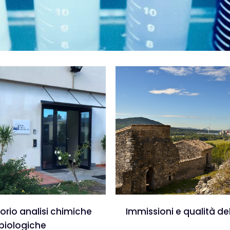
 analisi chimiche e
Immissioni e qualità dell
orio analisi chimiche
Immissioni e qualità del
giche
biologiche