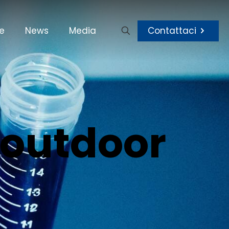
Contattaci
e
News
Media
 outdoor