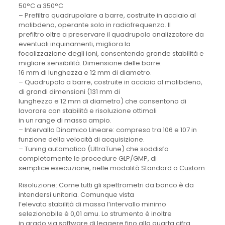
50°C a 350°C
– Prefiltro quadrupolare a barre, costruite in acciaio al
molibdeno, operante solo in radiofrequenza. Il
prefiltro oltre a preservare il quadrupolo analizzatore da
eventuali inquinamenti, migliora la
focalizzazione degli ioni, consentendo grande stabilità e
migliore sensibilità. Dimensione delle barre:
16 mm di lunghezza e 12 mm di diametro.
– Quadrupolo a barre, costruite in acciaio al molibdeno,
di grandi dimensioni (131 mm di
lunghezza e 12 mm di diametro) che consentono di
lavorare con stabilità e risoluzione ottimali
in un range di massa ampio.
– Intervallo Dinamico Lineare: compreso tra 106 e 107 in
funzione della velocità di acquisizione.
– Tuning automatico (UltraTune) che soddisfa
completamente le procedure GLP/GMP, di
semplice esecuzione, nelle modalità Standard o Custom.
Risoluzione: Come tutti gli spettrometri da banco è da
intendersi unitaria. Comunque vista
l’elevata stabilità di massa l’intervallo minimo
selezionabile è 0,01 amu. Lo strumento è inoltre
in grado via software di leggere fino alla quarta cifra