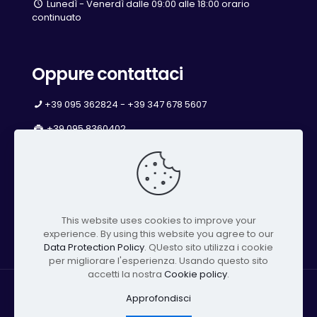
Lunedì - Venerdì dalle 09:00 alle 18:00 orario
continuato
Oppure contattaci
+39 095 362824 - +39 347 678 5607
+39 095 8360402
info@studiochimicoambientale.it
studiochimicoambientale@pec.impresecatania.it
This website uses cookies to improve your
Facebook
LinkedIn
YouTube
experience. By using this website you agree to our
Data Protection Policy
. QUesto sito utilizza i cookie
per migliorare l'esperienza. Usando questo sito
accetti la nostra
Cookie policy
.
© 2023 - STUDIO CHIMICO AMBIENTALE SRL - P.IVA
Approfondisci
04988740876 | Developed with care by
Setupgrade