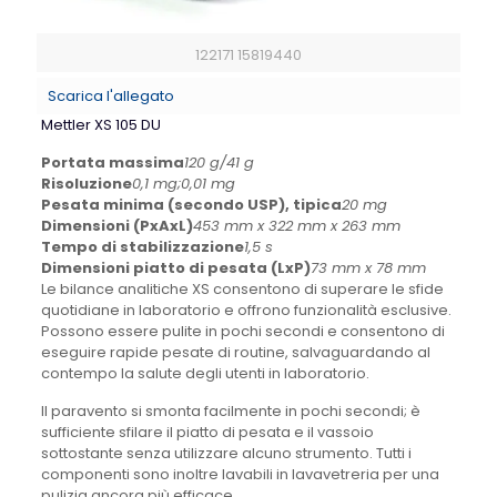
122171 15819440
Scarica l'allegato
Mettler XS 105 DU
Portata massima
120 g/41 g
Risoluzione
0,1 mg;0,01 mg
Pesata minima (secondo USP), tipica
20 mg
Dimensioni (PxAxL)
453 mm x 322 mm x 263 mm
Tempo di stabilizzazione
1,5 s
Dimensioni piatto di pesata (LxP)
73 mm x 78 mm
Le bilance analitiche XS consentono di superare le sfide
quotidiane in laboratorio e offrono funzionalità esclusive.
Possono essere pulite in pochi secondi e consentono di
eseguire rapide pesate di routine, salvaguardando al
contempo la salute degli utenti in laboratorio.
Il paravento si smonta facilmente in pochi secondi; è
sufficiente sfilare il piatto di pesata e il vassoio
sottostante senza utilizzare alcuno strumento. Tutti i
componenti sono inoltre lavabili in lavavetreria per una
pulizia ancora più efficace.